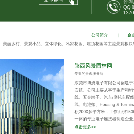
咨询
QQ:
1370
公司简介
|
企
、美丽乡村、景观小品、立体绿化、私家花园、屋顶花园等主流景观板块
陕西风景园林网
专业的景观服务商
东莞市博懋电子有限公司创建于
安镇。公司主要从事于生产和销
线、五金端子、汽车/摩托车配
线、电池扣、Housing & Ter
积2000多平方米，工作面积1
一体的专业电子连接器制造企业
点击更多>>