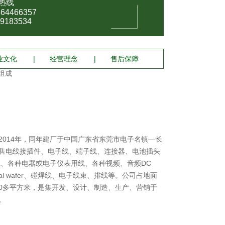
热线
864466357
9183534
业文化
|
经营理念
|
售后保障
组成
2014年，同年建厂于中国广东省东莞市电子名镇—长
售电线接插件、电子线、端子线、连接器、电池插头
线、各种电器或电子仪表用线、各种视频、音频DC
minal wafer、碰焊线、电子线束、排线等。公司占地面
500多平方米，是集开发、设计、制造、生产、营销于
。