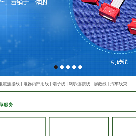
电流连接线
|
电器内部用线
|
端子线
|
喇叭连接线
|
屏蔽线
|
汽车线束
荐服务